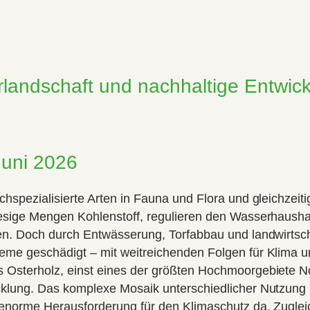
rlandschaft und nachhaltige Entwic
 Juni 2026
chspezialisierte Arten in Fauna und Flora und gleichzeiti
iesige Mengen Kohlenstoff, regulieren den Wasserhausha
ten. Doch durch Entwässerung, Torfabbau und landwirtsch
eme geschädigt – mit weitreichenden Folgen für Klima u
 Osterholz, einst eines der größten Hochmoorgebiete N
cklung. Das komplexe Mosaik unterschiedlicher Nutzung 
e enorme Herausforderung für den Klimaschutz da. Zuglei