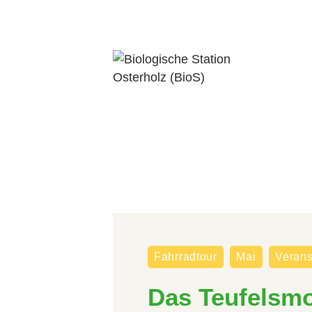
Fahrradtour
Mai
Verans
Das Teufelsm