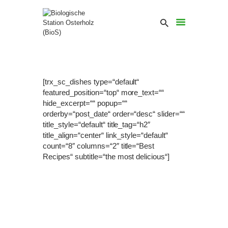
[trx_sc_dishes type=“default“
featured_position=“top“ more_text=““
hide_excerpt=““ popup=““
orderby=“post_date“ order=“desc“ slider=““
title_style=“default“ title_tag=“h2″
title_align=“center“ link_style=“default“
count=“8″ columns=“2″ title=“Best
Recipes“ subtitle=“the most delicious“]