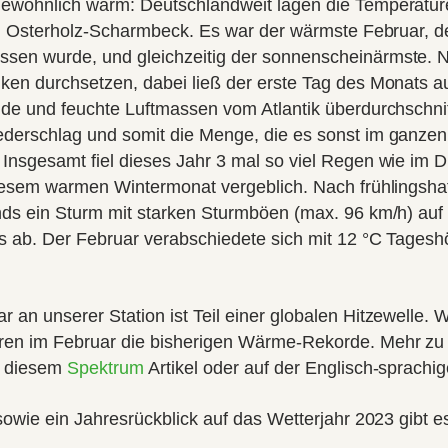
ewöhnlich warm: Deutschlandweit lagen die Temperatur
in Osterholz-Scharmbeck. Es war der wärmste Februar, de
sen wurde, und gleichzeitig der sonnenscheinärmste. 
ken durchsetzen, dabei ließ der erste Tag des Monats au
de und feuchte Luftmassen vom Atlantik überdurchschnitt
derschlag und somit die Menge, die es sonst im ganzen
nsgesamt fiel dieses Jahr 3 mal so viel Regen wie im Du
diesem warmen Wintermonat vergeblich. Nach frühlingsha
nds ein Sturm mit starken Sturmböen (max. 96 km/h) auf 
s ab. Der Februar verabschiedete sich mit 12 °C Tages
an unserer Station ist Teil einer globalen Hitzewelle. W
en im Februar die bisherigen Wärme-Rekorde. Mehr zu
n diesem
Spektrum
Artikel oder auf der Englisch-sprachi
sowie ein Jahresrückblick auf das Wetterjahr 2023 gibt 