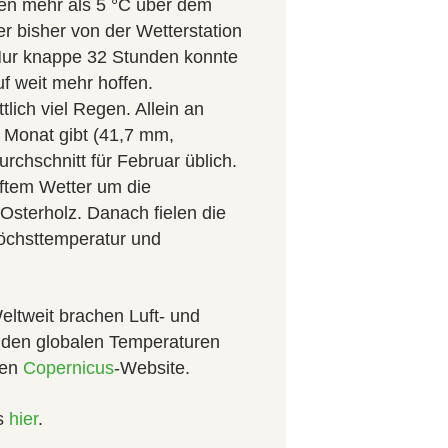
en mehr als 5 °C über dem
r bisher von der Wetterstation
Nur knappe 32 Stunden konnte
f weit mehr hoffen.
lich viel Regen. Allein an
 Monat gibt (41,7 mm,
rchschnitt für Februar üblich.
ftem Wetter um die
Osterholz. Danach fielen die
höchsttemperatur und
eltweit brachen Luft- und
 den globalen Temperaturen
gen
Copernicus
-Website.
es
hier
.