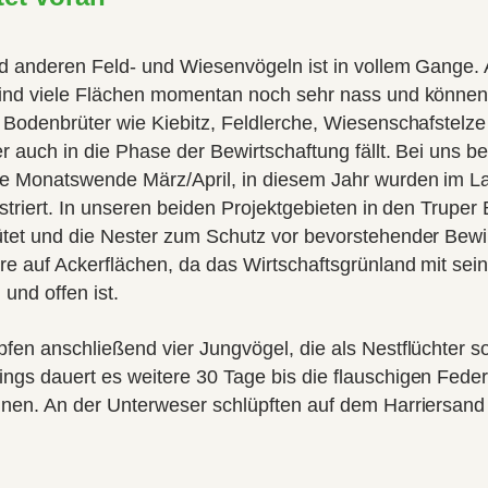
nd anderen Feld- und Wiesenvögeln ist in vollem Gange.
sind viele Flächen momentan noch sehr nass und können e
e Bodenbrüter wie Kiebitz, Feldlerche, Wiesenschafstelz
r auch in die Phase der Bewirtschaftung fällt. Bei uns b
ie Monatswende März/April, in diesem Jahr wurden im La
istriert. In unseren beiden Projektgebieten in den Truper
ütet und die Nester zum Schutz vor bevorstehender Bewir
re auf Ackerflächen, da das Wirtschaftsgrünland mit sei
und offen ist.
fen anschließend vier Jungvögel, die als Nestflüchter so
gs dauert es weitere 30 Tage bis die flauschigen Federb
nnen. An der Unterweser schlüpften auf dem Harriersan