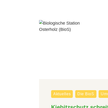
Aktuelles
Die BioS
Umw
Kiebitzschutz schrei