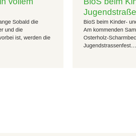
n vollem
BioS beim Ki
Jugendstraße
ange Sobald die
BioS beim Kinder- un
er und die
Am kommenden Samsta
rbei ist, werden die
Osterholz-Scharmbeck
Jugendstrassenfest